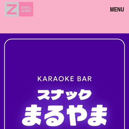
MENU
NEWS
EVENTS
ACCESS
FLOOR GUIDE
FAQ
CONTACT
JPN
ENG