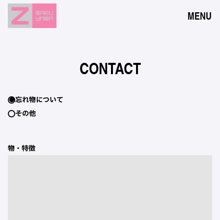
MENU
NEWS
EVENTS
CONTACT
RESERVATION
ACCESS
忘れ物について
その他
FLOOR GUIDE
FAQ
物・特徴
CONTACT
JPN
ENG