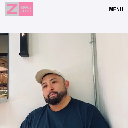
MENU
NEWS
EVENTS
RESERVATION
ACCESS
FLOOR GUIDE
FAQ
CONTACT
JPN
ENG