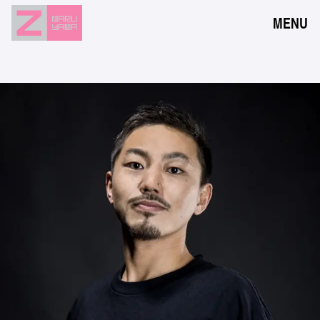
MENU
NEWS
EVENTS
RESERVATION
ACCESS
FLOOR GUIDE
FAQ
CONTACT
JPN
ENG