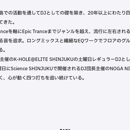
島での活動を通してDJとしての礎を築き、20年以上にわたり
てきた。
ic Tranceを軸にEpic Tranceまでジャンルを越え、流行に左右
る音を追求。ロングミックスと繊細なEQワークでフロアのグ
る。
O主催のK-HOLE@ELITE SHINJUKUの土曜日レギュラーDJ
にScience SHINJUKUで開催されるDJ団長主催のNOGA 
く、心が動く四つ打ちを追い続けている。