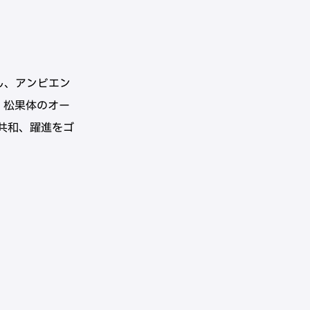
し、アンビエン
、松果体のオー
共和、躍進をゴ